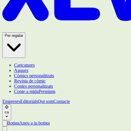
Per regalar
Caricatures
Auques
Còmics personalitzats
Revista de còmic
Contes personalitzats
Conte a mida
Premium
Empreses
Editorials
Qui som
Contacte
ca
Botiga
Aneu a la botiga