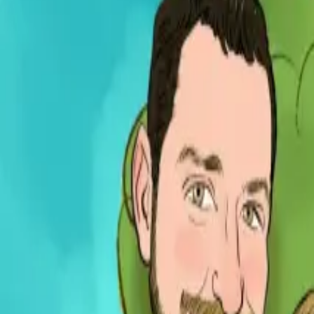
Per regalar
Caricatures
Auques
Còmics personalitzats
Revista de còmic
Contes personalitzats
Conte a mida
Premium
Empreses
Editorials
Qui som
Contacte
ca
Botiga
Aneu a la botiga