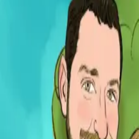
Per regalar
Caricatures
Auques
Còmics personalitzats
Revista de còmic
Contes personalitzats
Conte a mida
Premium
Empreses
Editorials
Qui som
Contacte
ca
Botiga
Aneu a la botiga