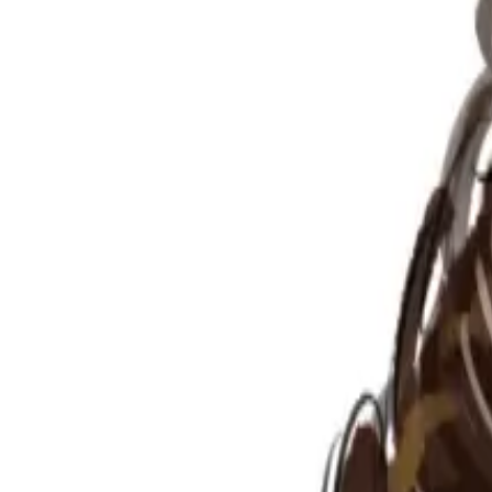
Per regalar
Caricatures
Auques
Còmics personalitzats
Revista de còmic
Contes personalitzats
Conte a mida
Premium
Empreses
Editorials
Qui som
Contacte
ca
Botiga
Aneu a la botiga