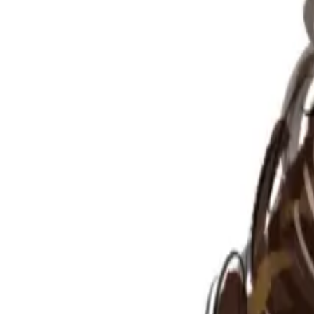
Per regalar
Caricatures
Auques
Còmics personalitzats
Revista de còmic
Contes personalitzats
Conte a mida
Premium
Empreses
Editorials
Qui som
Contacte
ca
Botiga
Aneu a la botiga