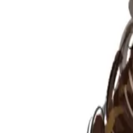
Per regalar
Caricatures
Auques
Còmics personalitzats
Revista de còmic
Contes personalitzats
Conte a mida
Premium
Empreses
Editorials
Qui som
Contacte
ca
Botiga
Aneu a la botiga