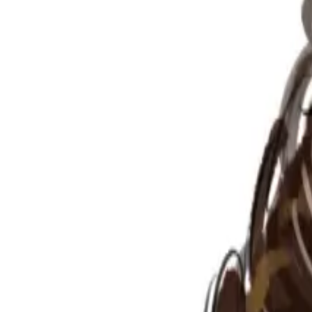
Per regalar
Caricatures
Auques
Còmics personalitzats
Revista de còmic
Contes personalitzats
Conte a mida
Premium
Empreses
Editorials
Qui som
Contacte
ca
Botiga
Aneu a la botiga