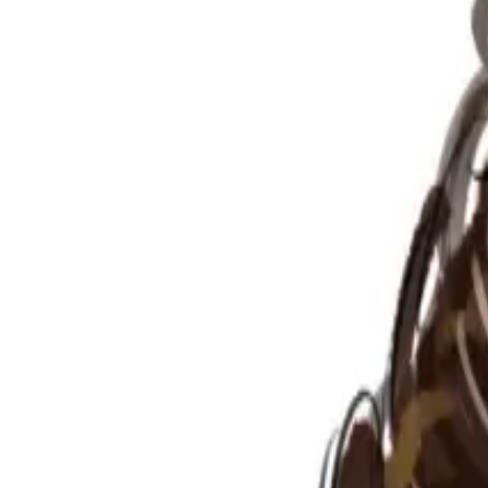
Per regalar
Caricatures
Auques
Còmics personalitzats
Revista de còmic
Contes personalitzats
Conte a mida
Premium
Empreses
Editorials
Qui som
Contacte
ca
Botiga
Aneu a la botiga