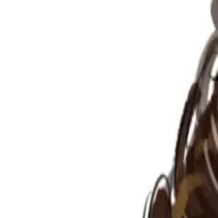
Per regalar
Caricatures
Auques
Còmics personalitzats
Revista de còmic
Contes personalitzats
Conte a mida
Premium
Empreses
Editorials
Qui som
Contacte
ca
Botiga
Aneu a la botiga