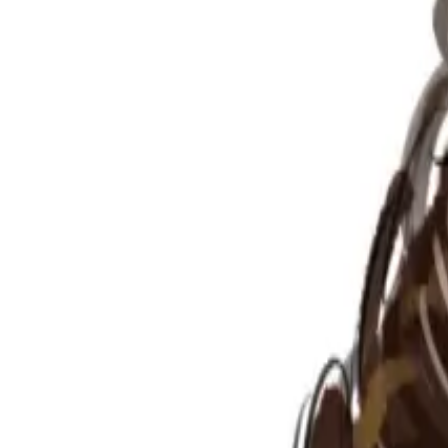
Per regalar
Caricatures
Auques
Còmics personalitzats
Revista de còmic
Contes personalitzats
Conte a mida
Premium
Empreses
Editorials
Qui som
Contacte
ca
Botiga
Aneu a la botiga