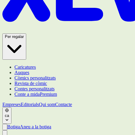
Per regalar
Caricatures
Auques
Còmics personalitzats
Revista de còmic
Contes personalitzats
Conte a mida
Premium
Empreses
Editorials
Qui som
Contacte
ca
Botiga
Aneu a la botiga