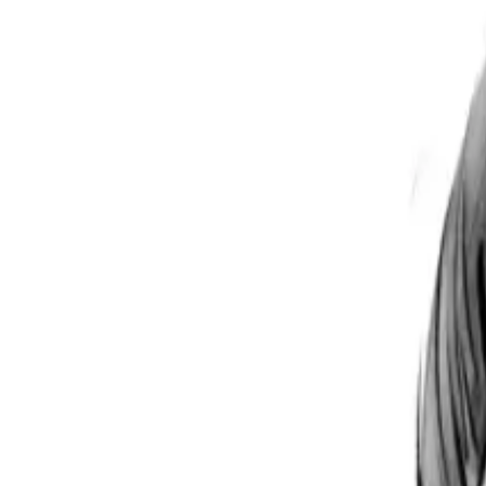
Per regalar
Caricatures
Auques
Còmics personalitzats
Revista de còmic
Contes personalitzats
Conte a mida
Premium
Empreses
Editorials
Qui som
Contacte
ca
Botiga
Aneu a la botiga