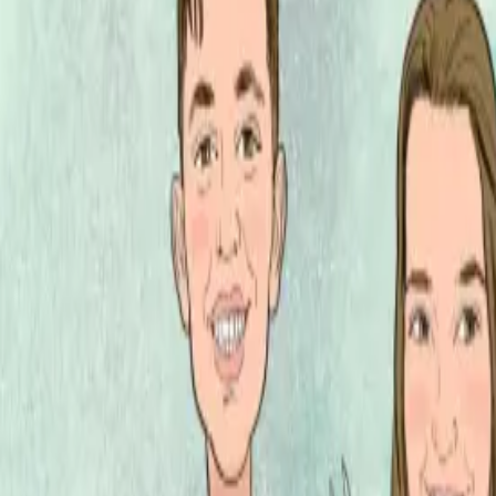
Per regalar
Caricatures
Auques
Còmics personalitzats
Revista de còmic
Contes personalitzats
Conte a mida
Premium
Empreses
Editorials
Qui som
Contacte
ca
Botiga
Aneu a la botiga