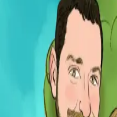
Per regalar
Caricatures
Auques
Còmics personalitzats
Revista de còmic
Contes personalitzats
Conte a mida
Premium
Empreses
Editorials
Qui som
Contacte
ca
Botiga
Aneu a la botiga