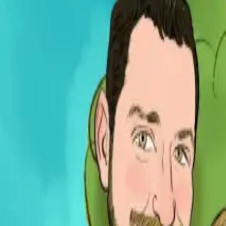
Per regalar
Caricatures
Auques
Còmics personalitzats
Revista de còmic
Contes personalitzats
Conte a mida
Premium
Empreses
Editorials
Qui som
Contacte
ca
Botiga
Aneu a la botiga