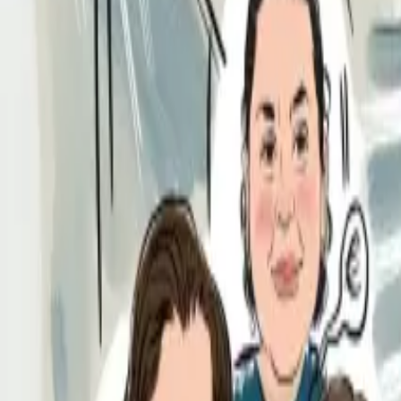
Per regalar
Caricatures
Auques
Còmics personalitzats
Revista de còmic
Contes personalitzats
Conte a mida
Premium
Empreses
Editorials
Qui som
Contacte
ca
Botiga
Aneu a la botiga