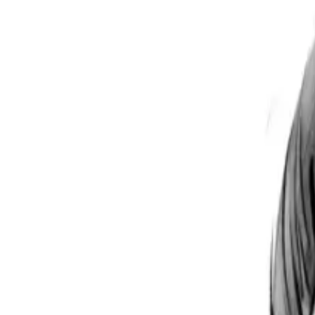
Per regalar
Caricatures
Auques
Còmics personalitzats
Revista de còmic
Contes personalitzats
Conte a mida
Premium
Empreses
Editorials
Qui som
Contacte
ca
Botiga
Aneu a la botiga