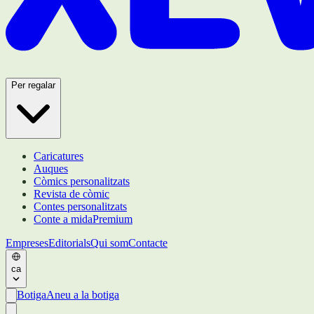
Per regalar
Caricatures
Auques
Còmics personalitzats
Revista de còmic
Contes personalitzats
Conte a mida
Premium
Empreses
Editorials
Qui som
Contacte
ca
Botiga
Aneu a la botiga