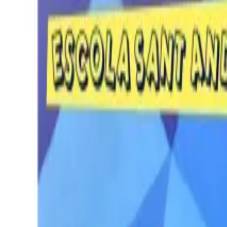
Per regalar
Caricatures
Auques
Còmics personalitzats
Revista de còmic
Contes personalitzats
Conte a mida
Premium
Empreses
Editorials
Qui som
Contacte
ca
Botiga
Aneu a la botiga