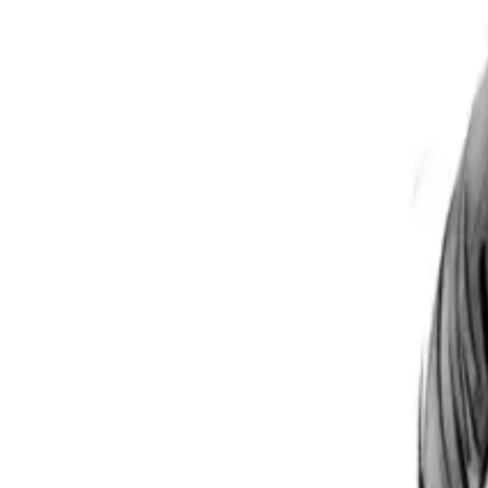
Per regalar
Caricatures
Auques
Còmics personalitzats
Revista de còmic
Contes personalitzats
Conte a mida
Premium
Empreses
Editorials
Qui som
Contacte
ca
Botiga
Aneu a la botiga