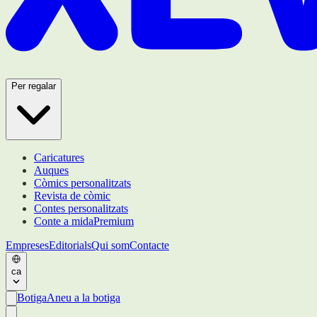
Per regalar
Caricatures
Auques
Còmics personalitzats
Revista de còmic
Contes personalitzats
Conte a mida
Premium
Empreses
Editorials
Qui som
Contacte
ca
Botiga
Aneu a la botiga