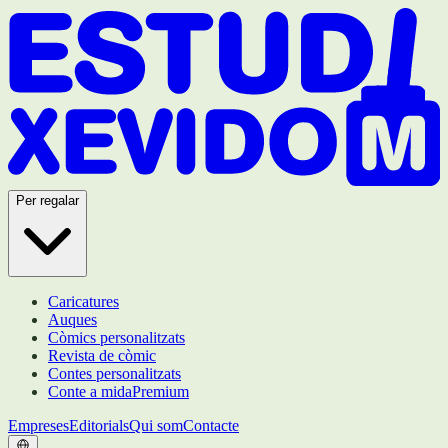
Per regalar
Caricatures
Auques
Còmics personalitzats
Revista de còmic
Contes personalitzats
Conte a mida
Premium
Empreses
Editorials
Qui som
Contacte