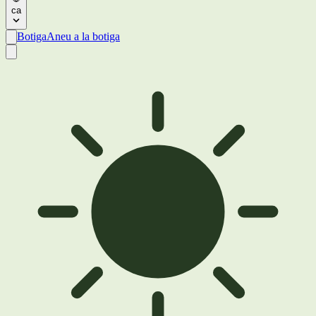
ca
Botiga
Aneu a la botiga