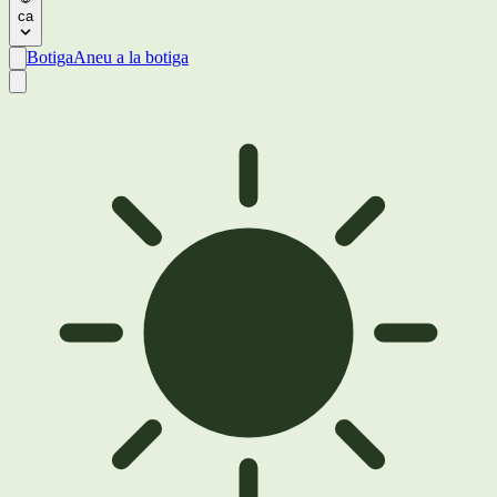
ca
Botiga
Aneu a la botiga