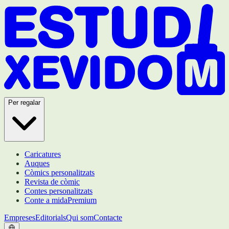
Per regalar
Caricatures
Auques
Còmics personalitzats
Revista de còmic
Contes personalitzats
Conte a mida
Premium
Empreses
Editorials
Qui som
Contacte