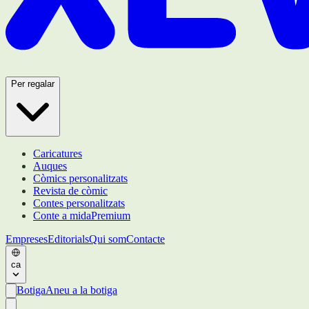
Per regalar
Caricatures
Auques
Còmics personalitzats
Revista de còmic
Contes personalitzats
Conte a mida
Premium
Empreses
Editorials
Qui som
Contacte
ca
Botiga
Aneu a la botiga