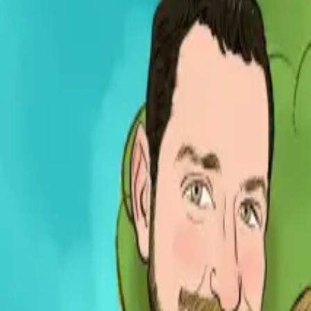
Per regalar
Caricatures
Auques
Còmics personalitzats
Revista de còmic
Contes personalitzats
Conte a mida
Premium
Empreses
Editorials
Qui som
Contacte
ca
Botiga
Aneu a la botiga