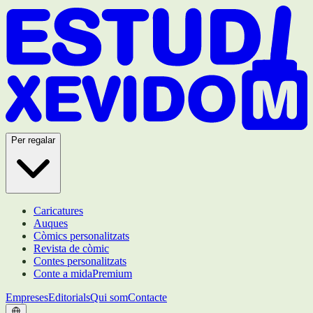
Per regalar
Caricatures
Auques
Còmics personalitzats
Revista de còmic
Contes personalitzats
Conte a mida
Premium
Empreses
Editorials
Qui som
Contacte