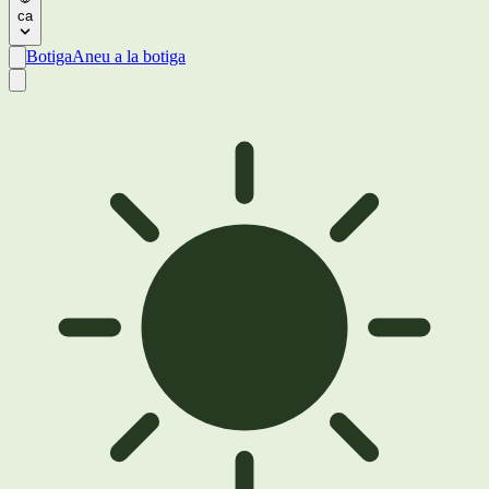
ca
Botiga
Aneu a la botiga