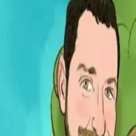
Per regalar
Caricatures
Auques
Còmics personalitzats
Revista de còmic
Contes personalitzats
Conte a mida
Premium
Empreses
Editorials
Qui som
Contacte
ca
Botiga
Aneu a la botiga