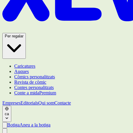
Per regalar
Caricatures
Auques
Còmics personalitzats
Revista de còmic
Contes personalitzats
Conte a mida
Premium
Empreses
Editorials
Qui som
Contacte
ca
Botiga
Aneu a la botiga