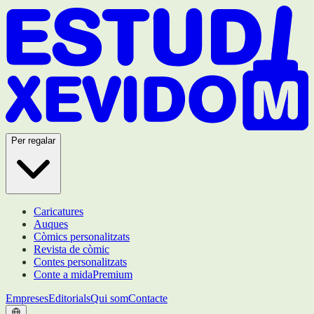
Per regalar
Caricatures
Auques
Còmics personalitzats
Revista de còmic
Contes personalitzats
Conte a mida
Premium
Empreses
Editorials
Qui som
Contacte