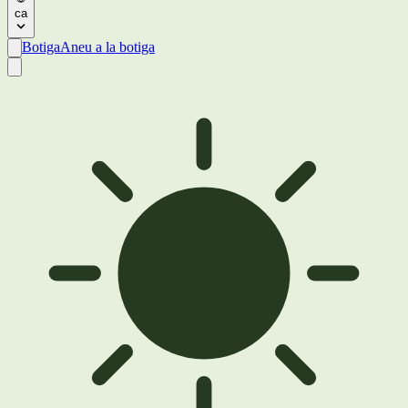
ca
Botiga
Aneu a la botiga