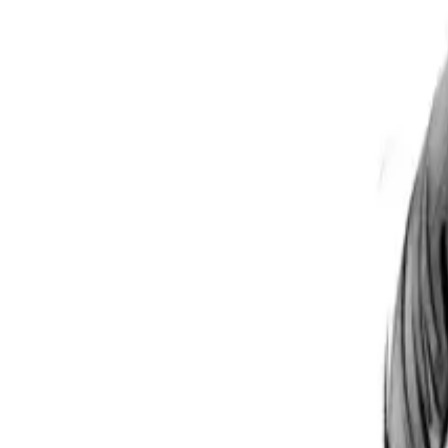
Per regalar
Caricatures
Auques
Còmics personalitzats
Revista de còmic
Contes personalitzats
Conte a mida
Premium
Empreses
Editorials
Qui som
Contacte
ca
Botiga
Aneu a la botiga