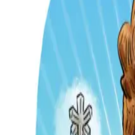
Per regalar
Caricatures
Auques
Còmics personalitzats
Revista de còmic
Contes personalitzats
Conte a mida
Premium
Empreses
Editorials
Qui som
Contacte
ca
Botiga
Aneu a la botiga