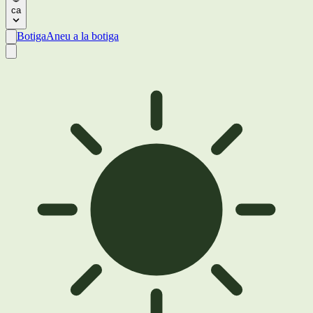
ca
Botiga
Aneu a la botiga