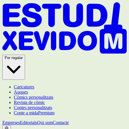
Per regalar
Caricatures
Auques
Còmics personalitzats
Revista de còmic
Contes personalitzats
Conte a mida
Premium
Empreses
Editorials
Qui som
Contacte