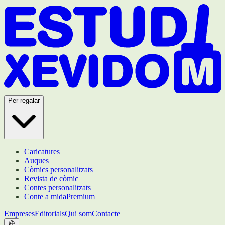
Per regalar
Caricatures
Auques
Còmics personalitzats
Revista de còmic
Contes personalitzats
Conte a mida
Premium
Empreses
Editorials
Qui som
Contacte