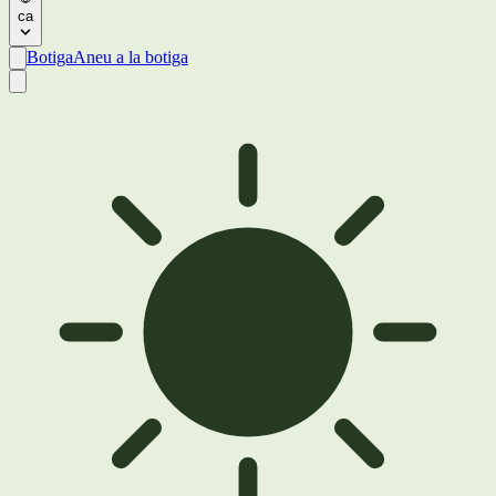
ca
Botiga
Aneu a la botiga