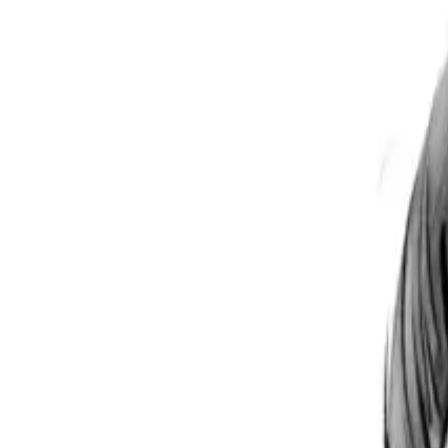
Per regalar
Caricatures
Auques
Còmics personalitzats
Revista de còmic
Contes personalitzats
Conte a mida
Premium
Empreses
Editorials
Qui som
Contacte
ca
Botiga
Aneu a la botiga