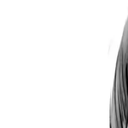
Per regalar
Caricatures
Auques
Còmics personalitzats
Revista de còmic
Contes personalitzats
Conte a mida
Premium
Empreses
Editorials
Qui som
Contacte
ca
Botiga
Aneu a la botiga