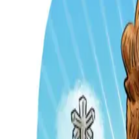
Per regalar
Caricatures
Auques
Còmics personalitzats
Revista de còmic
Contes personalitzats
Conte a mida
Premium
Empreses
Editorials
Qui som
Contacte
ca
Botiga
Aneu a la botiga