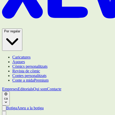
Per regalar
Caricatures
Auques
Còmics personalitzats
Revista de còmic
Contes personalitzats
Conte a mida
Premium
Empreses
Editorials
Qui som
Contacte
ca
Botiga
Aneu a la botiga