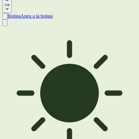
ca
Botiga
Aneu a la botiga