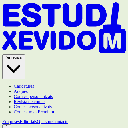
Per regalar
Caricatures
Auques
Còmics personalitzats
Revista de còmic
Contes personalitzats
Conte a mida
Premium
Empreses
Editorials
Qui som
Contacte