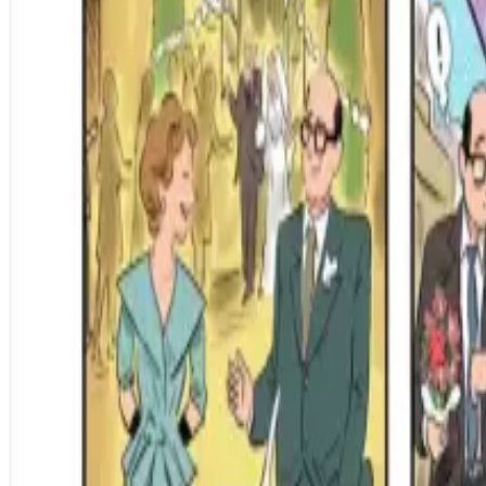
Per regalar
Caricatures
Auques
Còmics personalitzats
Revista de còmic
Contes personalitzats
Conte a mida
Premium
Empreses
Editorials
Qui som
Contacte
ca
Botiga
Aneu a la botiga