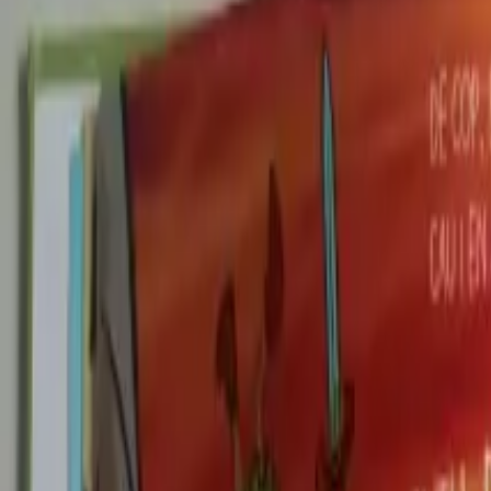
Per regalar
Caricatures
Auques
Còmics personalitzats
Revista de còmic
Contes personalitzats
Conte a mida
Premium
Empreses
Editorials
Qui som
Contacte
ca
Botiga
Aneu a la botiga