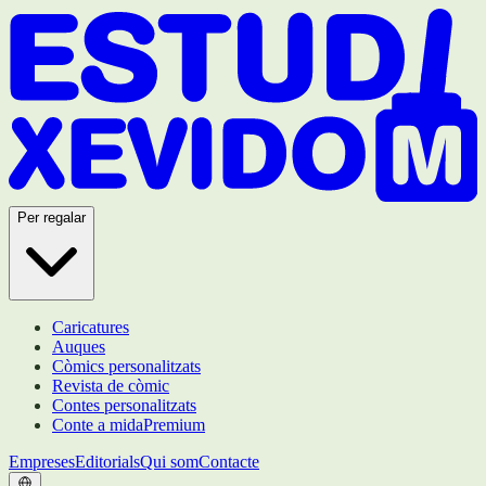
Per regalar
Caricatures
Auques
Còmics personalitzats
Revista de còmic
Contes personalitzats
Conte a mida
Premium
Empreses
Editorials
Qui som
Contacte