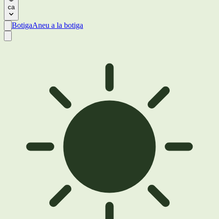
ca
Botiga
Aneu a la botiga