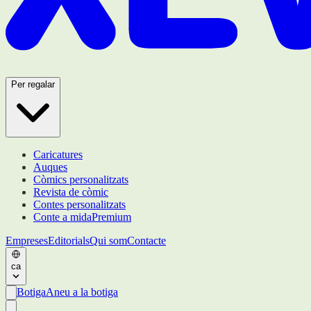
Per regalar
Caricatures
Auques
Còmics personalitzats
Revista de còmic
Contes personalitzats
Conte a mida
Premium
Empreses
Editorials
Qui som
Contacte
ca
Botiga
Aneu a la botiga