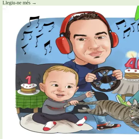
Llegiu-ne més
→