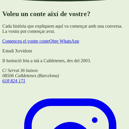
Voleu un conte així de vostre?
Cada història que expliquem aquí va començar amb una conversa.
La vostra pot començar avui.
Comenceu el vostre conte
Obre WhatsApp
Estudi Xevidom
Il·lustració feta a mà a Calldetenes, des del 2003.
C/ Serrat 36 baixos
08506
Calldetenes
(
Barcelona
)
618 824 171