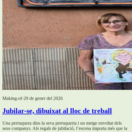
Making-of
·
29 de gener del 2026
Jubilar-se, dibuixat al lloc de treball
Una perruquera dins la seva perruqueria i un metge envoltat dels
seus companys. Als regals de jubilació, l’escena importa més que la