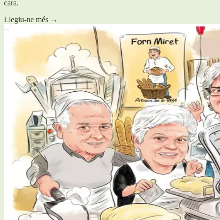
cara.
Llegiu-ne més
→