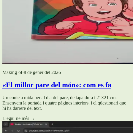
Making-of
·
8 de gener del 2026
«El millor pare del món»: com es fa
Un conte a mida per al dia del pare, de tapa dura i 21×21 cm.
Ensenyem la portada i quatre pàgines interiors, i el qüestionari que
hi ha darrere del text.
Llegiu-ne més
→