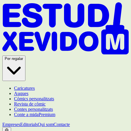
Per regalar
Caricatures
Auques
Còmics personalitzats
Revista de còmic
Contes personalitzats
Conte a mida
Premium
Empreses
Editorials
Qui som
Contacte