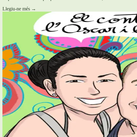
Llegiu-ne més
→