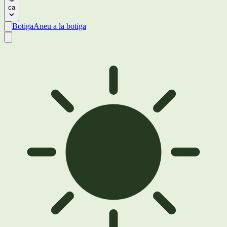
ca
Botiga
Aneu a la botiga