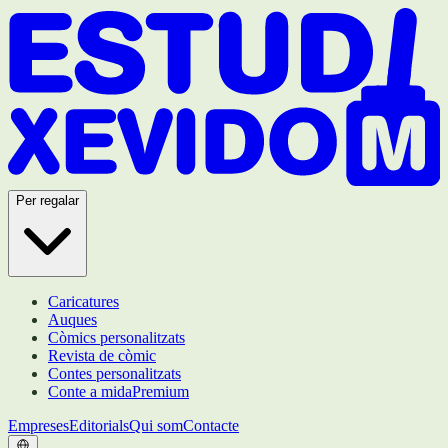
Per regalar
Caricatures
Auques
Còmics personalitzats
Revista de còmic
Contes personalitzats
Conte a mida
Premium
Empreses
Editorials
Qui som
Contacte