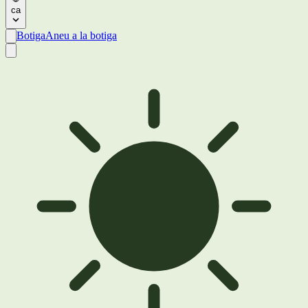
ca
Botiga
Aneu a la botiga