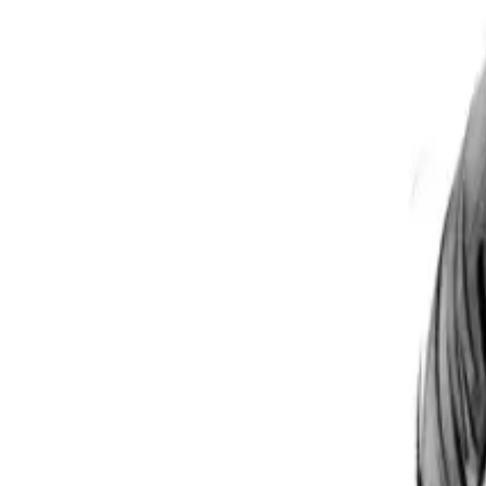
Per regalar
Caricatures
Auques
Còmics personalitzats
Revista de còmic
Contes personalitzats
Conte a mida
Premium
Empreses
Editorials
Qui som
Contacte
ca
Botiga
Aneu a la botiga