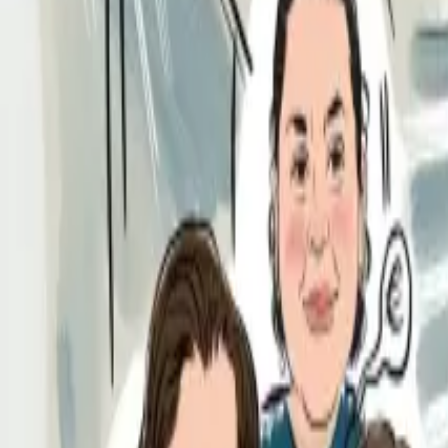
Per regalar
Caricatures
Auques
Còmics personalitzats
Revista de còmic
Contes personalitzats
Conte a mida
Premium
Empreses
Editorials
Qui som
Contacte
ca
Botiga
Aneu a la botiga