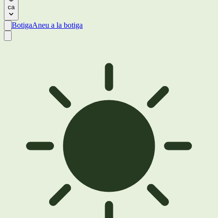
ca
Botiga
Aneu a la botiga