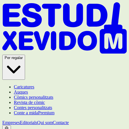
Per regalar
Caricatures
Auques
Còmics personalitzats
Revista de còmic
Contes personalitzats
Conte a mida
Premium
Empreses
Editorials
Qui som
Contacte