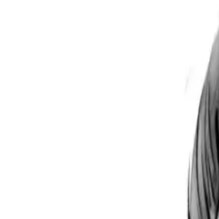
Per regalar
Caricatures
Auques
Còmics personalitzats
Revista de còmic
Contes personalitzats
Conte a mida
Premium
Empreses
Editorials
Qui som
Contacte
ca
Botiga
Aneu a la botiga