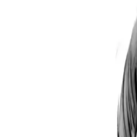
Per regalar
Caricatures
Auques
Còmics personalitzats
Revista de còmic
Contes personalitzats
Conte a mida
Premium
Empreses
Editorials
Qui som
Contacte
ca
Botiga
Aneu a la botiga