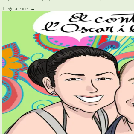
Llegiu-ne més
→