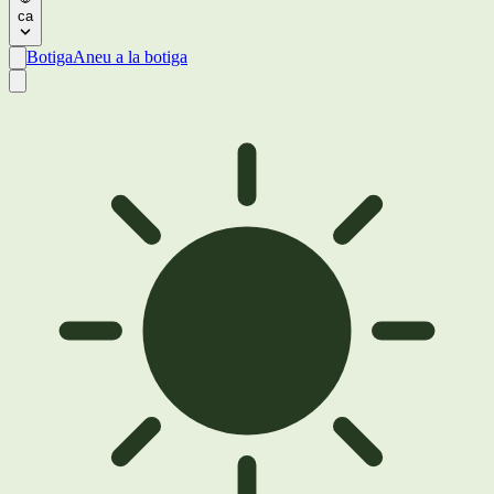
ca
Botiga
Aneu a la botiga