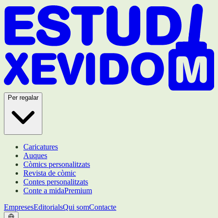
Per regalar
Caricatures
Auques
Còmics personalitzats
Revista de còmic
Contes personalitzats
Conte a mida
Premium
Empreses
Editorials
Qui som
Contacte