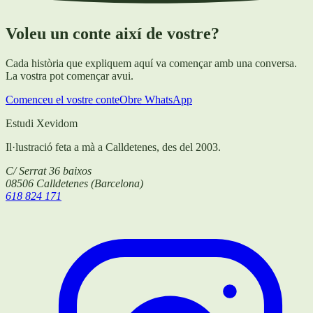
Voleu un conte així de vostre?
Cada història que expliquem aquí va començar amb una conversa.
La vostra pot començar avui.
Comenceu el vostre conte
Obre WhatsApp
Estudi Xevidom
Il·lustració feta a mà a Calldetenes, des del 2003.
C/ Serrat 36 baixos
08506
Calldetenes
(
Barcelona
)
618 824 171