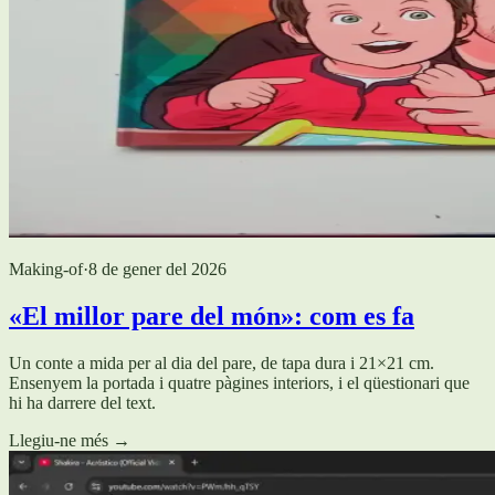
Making-of
·
8 de gener del 2026
«El millor pare del món»: com es fa
Un conte a mida per al dia del pare, de tapa dura i 21×21 cm.
Ensenyem la portada i quatre pàgines interiors, i el qüestionari que
hi ha darrere del text.
Llegiu-ne més
→