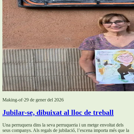
Making-of
·
29 de gener del 2026
Jubilar-se, dibuixat al lloc de treball
Una perruquera dins la seva perruqueria i un metge envoltat dels
seus companys. Als regals de jubilació, l’escena importa més que la