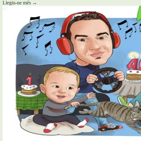
Llegiu-ne més
→