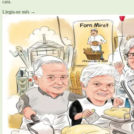
cara.
Llegiu-ne més
→